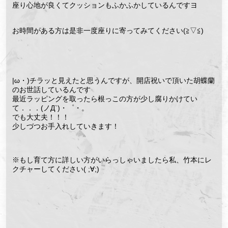
座り心地が良くてクッションもふかふかしているんですヨ
お時間がある方は是非一度座りに寄ってみてください(≧▽≦)
|ω・)チラッと見えたと思うんですが、開店祝いで頂いた胡蝶蘭
のお世話しているんです
最近ラッピングを取ったら根っこの方が少し腐りかけてい
て．．．(ノД`)・゜・。
でも大丈夫！！！
少しづつお手入れしていきます！
※もし育て方に詳しい方がいらっしゃいましたら私、竹本にレ
クチャーしてください( ;∀;)