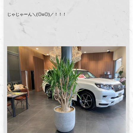
じゃじゃーん＼(◎o◎)／！！！