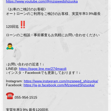
https://www.youtube.com/@mzspeedshizuoka
《お車のご検討のお客様》
オートローンのご利用をご検討のお客様、実質年率3.9%最長
120回迄
ローンのご相談・事前審査もお気軽にお問い合わせください
↓お問い合わせの近道！↓
LINE@:
https://page.line.me/274macdj
↓インスタ・Facebookでも更新しております！↓
Instagram:
https://www.instagram.com/mzspeed_shizuoka/
Facebook:
https://ja-jp.facebook.com/MzspeedShizuoka/
︎:055-954-1515
⁡実質年率3.9% 最長120回迄