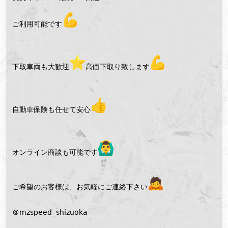
ご利用可能です
下取車両も大歓迎
️高価下取り致します
自動車保険も任せて安心
オンライン商談も可能です
ご希望のお客様は、お気軽にご連絡下さい
＠𝗆𝗓𝗌𝗉𝖾𝖾𝖽_𝗌𝗁𝗂𝗓𝗎𝗈𝗄𝖺