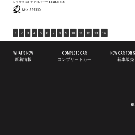
レクサスGX エアロパーツ
LEXUS GX
1
2
3
4
5
6
7
8
9
10
11
12
13
14
WHAT'S NEW
COMPLETE CAR
NEW CAR FOR 
新着情報
コンプリートカー
新車販売
BO