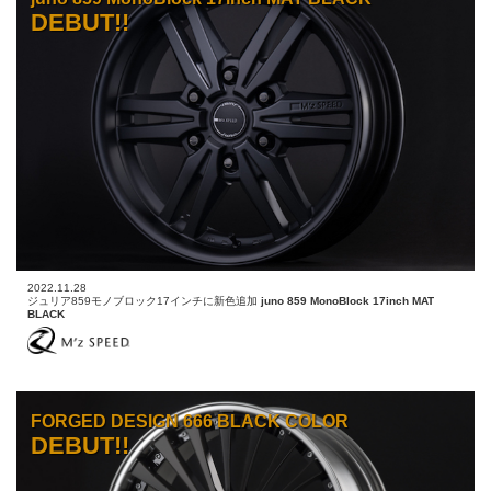
DEBUT!!
2022.11.28
ジュリア859モノブロック17インチに新色追加
juno 859 MonoBlock 17inch MAT
BLACK
FORGED DESIGN 666 BLACK COLOR
DEBUT!!