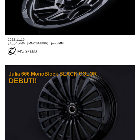
2022.11.10
ジュノゥMM（MM05/MM06）
juno MM
Julia 666 MonoBlock BLACK COLOR
DEBUT!!