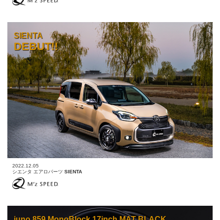
SIENTA
DEBUT!!
2022.12.05
シエンタ エアロパーツ
SIENTA
juno 859 MonoBlock 17inch MAT BLACK