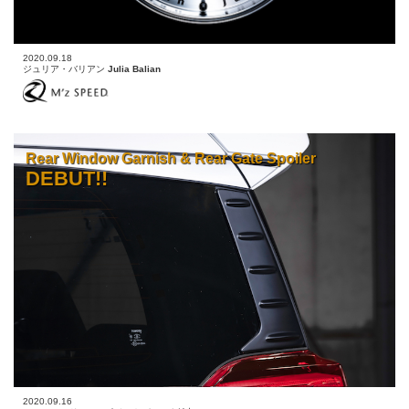
2020.09.18
ジュリア・バリアン
Julia Balian
Rear Window Garnish & Rear Gate Spoiler
DEBUT!!
2020.09.16