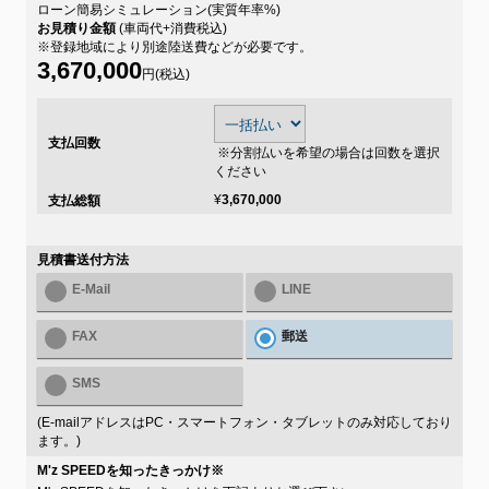
ローン簡易シミュレーション(実質年率
%)
お見積り金額
(車両代+消費税込)
※登録地域により別途陸送費などが必要です。
3,670,000
円(税込)
支払回数
※分割払いを希望の場合は回数を選択
ください
¥
3,670,000
支払総額
見積書送付方法
E-Mail
LINE
FAX
郵送
SMS
(E-mailアドレスはPC・スマートフォン・タブレットのみ対応しており
ます。)
M'z SPEEDを知ったきっかけ
※