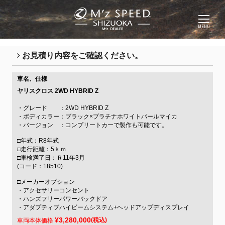
MENU
お見積り内容をご確認ください。
車名、仕様
ヤリスクロス
2WD HYBRID Z
・グレード ：2WD HYBRID Z
・ボディカラー：ブラック×プラチナホワイトパールマイカ
・バージョン ：コンプリートカーで製作も可能です。
□年式：R8年式
□走行距離：5ｋｍ
□車検満了日：Ｒ11年3月
(コード：18510)
□メーカーオプション
・アクセサリーコンセント
・ハンズフリーパワーバックドア
・アダプティブハイビームシステム+ヘッドアップディスプレイ
¥3,280,000
(税込)
車両本体価格