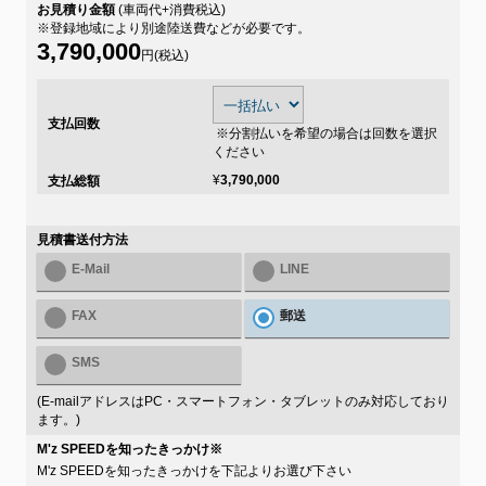
お見積り金額
(車両代+消費税込)
※登録地域により別途陸送費などが必要です。
3,790,000
円(税込)
支払回数
※分割払いを希望の場合は回数を選択
ください
¥
3,790,000
支払総額
見積書送付方法
E-Mail
LINE
FAX
郵送
SMS
(E-mailアドレスはPC・スマートフォン・タブレットのみ対応しており
ます。)
M'z SPEEDを知ったきっかけ
※
M'z SPEEDを知ったきっかけを下記よりお選び下さい