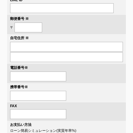
LINE ID
郵便番号 ※
〒
自宅住所 ※
電話番号
※
携帯番号
※
FAX
お支払い方法
ローン簡易シミュレーション(実質年率
%)