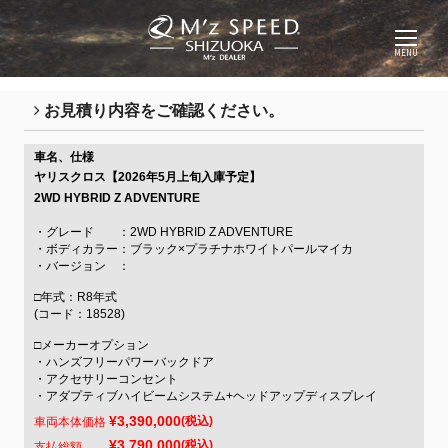
MENU
お見積り内容をご確認ください。
車名、仕様
ヤリスクロス【2026年5月上旬入庫予定】
2WD HYBRID Z ADVENTURE
・グレード ：2WD HYBRID Z ADVENTURE
・ボディカラー：ブラック×プラチナホワイトパールマイカ
・バージョン ：
□年式：R8年式
(コード：18528)
□メーカーオプション
・ハンズフリーパワーバックドア
・アクセサリーコンセント
・アダプティブハイビームシステム+ヘッドアップディスプレイ
¥3,390,000
(税込)
車両本体価格
¥3,790,000
(税込)
支払総額