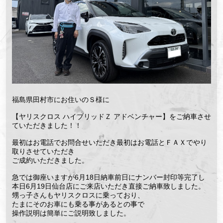
福島県田村市にお住いのＳ様に
【ヤリスクロス ハイブリッドＺ アドベンチャー】をご納車させ
ていただきました！！
最初はお電話でお問合せいただき最初はお電話とＦＡＸでやり
取りさせていただき
ご成約いただきました。
急では御座いますが6月18日納車前日にナンバー封印等完了し
本日6月19日仙台店にご来店いただき直接ご納車致しました。
甥っ子さんもヤリスクロスに乗っており、
たまにそのお車にも乗る事があるとの事で
操作説明は簡単にご説明致しました。