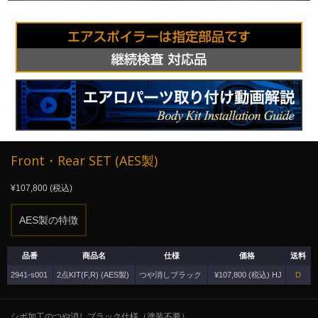
Front・Rear SET (AES製)
¥107,800 (税込)
AES製の特徴
品番
商品名
仕様
価格
送料
2941-s001
2点KIT(F,R) (AES製)
つや消しブラック
¥107,800 (税込) HJ
D
シボ加工のつや消しブラック仕様（塗装不要）