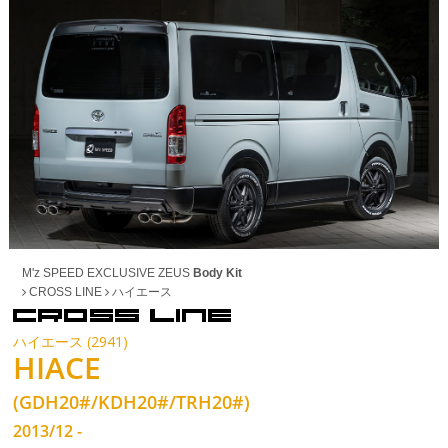
M'z SPEED EXCLUSIVE ZEUS
Body Kit
CROSS LINE
ハイエース
ハイエース (2941)
HIACE
(GDH20#/KDH20#/TRH20#)
2013/12 -