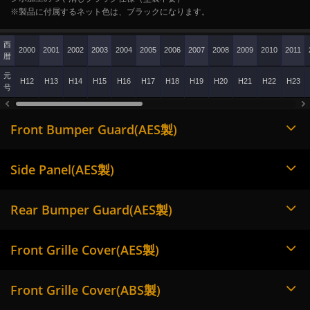
※製品に付属するネット色は、ブラックになります。
西
2000
2001
2002
2003
2004
2005
2006
2007
2008
2009
2010
2011
暦
元
H12
H13
H14
H15
H16
H17
H18
H19
H20
H21
H22
H23
号
Front Bumper Guard(AES製)
Side Panel(AES製)
Rear Bumper Guard(AES製)
Front Grille Cover(AES製)
Front Grille Cover(ABS製)