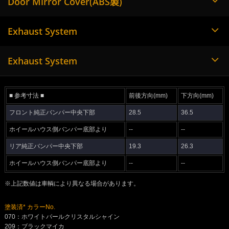
Door Mirror Cover(ABS製)
Exhaust System
Exhaust System
■ 参考寸法 ■
前後方向(mm)
下方向(mm)
フロント純正バンパー中央下部
28.5
36.5
ホイールハウス側バンパー底部より
--
--
リア純正バンパー中央下部
19.3
26.3
ホイールハウス側バンパー底部より
--
--
※上記数値は車輌により異なる場合があります。
塗装済* カラーNo.
070：ホワイトパールクリスタルシャイン
209：ブラックマイカ