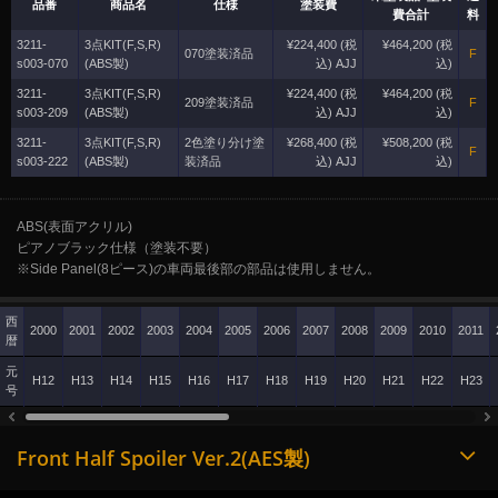
品番
商品名
仕様
塗装費
費合計
料
3211-
3点KIT(F,S,R)
¥224,400 (税
¥464,200 (税
070塗装済品
F
s003-070
(ABS製)
込) AJJ
込)
3211-
3点KIT(F,S,R)
¥224,400 (税
¥464,200 (税
209塗装済品
F
s003-209
(ABS製)
込) AJJ
込)
3211-
3点KIT(F,S,R)
2色塗り分け塗
¥268,400 (税
¥508,200 (税
F
s003-222
(ABS製)
装済品
込) AJJ
込)
ABS(表面アクリル)
ピアノブラック仕様（塗装不要）
※Side Panel(8ピース)の車両最後部の部品は使用しません。
西
2000
2001
2002
2003
2004
2005
2006
2007
2008
2009
2010
2011
暦
元
H12
H13
H14
H15
H16
H17
H18
H19
H20
H21
H22
H23
号
Front Half Spoiler Ver.2(AES製)