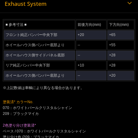
Exhaust System
■ 参考寸法 ■
前後方向(mm)
下方向(mm)
フロント純正バンパー中央下部
+20
+65
ホイールハウス側バンパー底部より
--
+55
ホイールハウス側サイドパネル底部
--
+28
リア純正バンパー中央下部
+10
+28
ホイールハウス側バンパー底部より
--
+20
※上記数値は車輌により異なる場合があります。
塗装済* カラーNo.
070：ホワイトパールクリスタルシャイン
209：ブラックマイカ
2色塗り分け塗装済*
ベース / 070：ホワイトパールクリスタルシャイン
塗り分け色 /209：ブラックマイカ