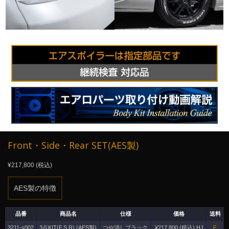
Front・Side・Rear SET(AES製)
¥217,800 (税込)
AES製の特徴
品番
商品名
仕様
価格
送料
3211-s002
3点KIT(F,S,R) (AES製)
つや消しブラック
¥217,800 (税込) HJ
F