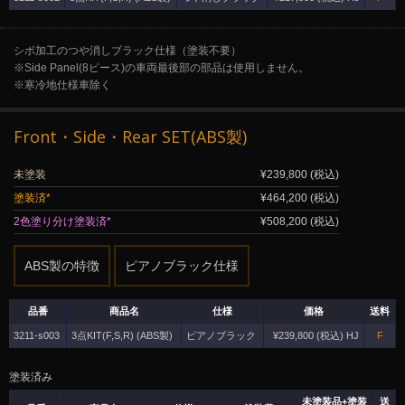
シボ加工のつや消しブラック仕様（塗装不要）
※Side Panel(8ピース)の車両最後部の部品は使用しません。
※寒冷地仕様車除く
Front・Side・Rear SET(ABS製)
未塗装
¥239,800 (税込)
塗装済*
¥464,200 (税込)
2色塗り分け塗装済*
¥508,200 (税込)
ABS製の特徴
ピアノブラック仕様
品番
商品名
仕様
価格
送料
3211-s003
3点KIT(F,S,R) (ABS製)
ピアノブラック
¥239,800 (税込) HJ
F
塗装済み
未塗装品+塗装
送