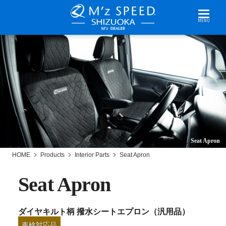
MENU
Seat Apron
HOME
Products
Interior Parts
Seat Apron
Seat Apron
ダイヤキルト柄 撥水シートエプロン（汎用品）
車検対応品