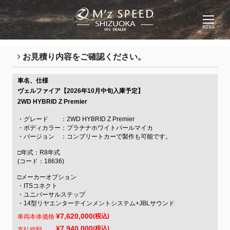
MENU
お見積り内容をご確認ください。
車名、仕様
ヴェルファイア【2026年10月中旬入庫予定】
2WD HYBRID Z Premier
・グレード ：2WD HYBRID Z Premier
・ボディカラー：プラチナホワイトパールマイカ
・バージョン ：コンプリートカーで製作も可能です。
□年式：R8年式
(コード：18636)
□メーカーオプション
・ITSコネクト
・ユニバーサルステップ
・14型リヤエンターテインメントシステム+JBLサウンド
¥7,620,000
(税込)
車両本体価格
¥7,940,000
(税込)
支払総額