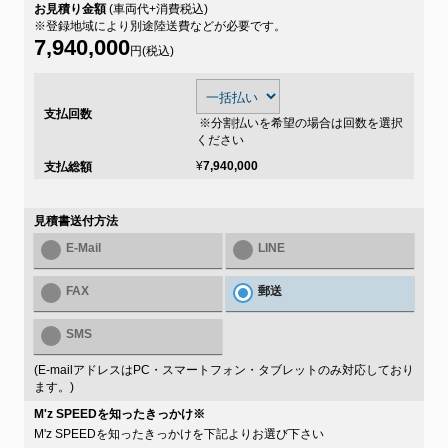
お見積り金額
(車両代+消費税込)
※登録地域により別途陸送費などが必要です。
7,940,000
円(税込)
支払回数
※分割払いを希望の場合は回数を選択
ください
¥
7,940,000
支払総額
見積書送付方法
E-Mail
LINE
FAX
郵送
SMS
(E-mailアドレスはPC・スマートフォン・タブレットのみ対応しており
ます。)
M'z SPEEDを知ったきっかけ
※
M'z SPEEDを知ったきっかけを下記よりお選び下さい