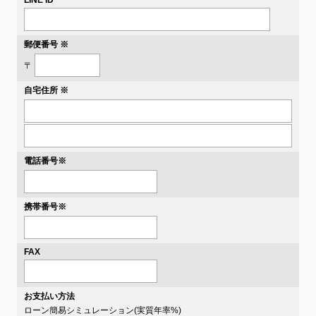
LINE ID
郵便番号 ※
〒
自宅住所 ※
電話番号
※
携帯番号
※
FAX
お支払い方法
ローン簡易シミュレーション(実質年率
%)