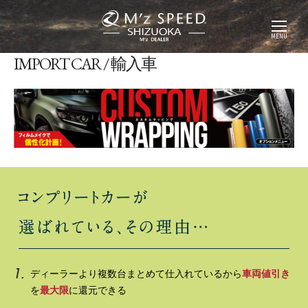
MENU
IMPORT CAR / 輸入車
ディーラーより複数台まとめて仕入れているから
車両値引き
を
最大限
に還元できる