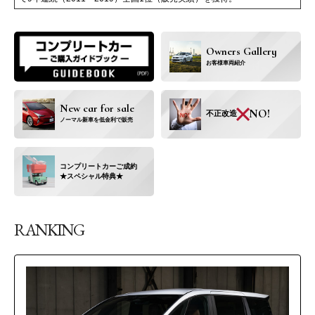
Owners Gallery
お客様車両紹介
×
New car for sale
NO!
不正改造
ノーマル新車を低金利で
販売
コンプリートカー
ご成約
★スペシャル特典★
RANKING