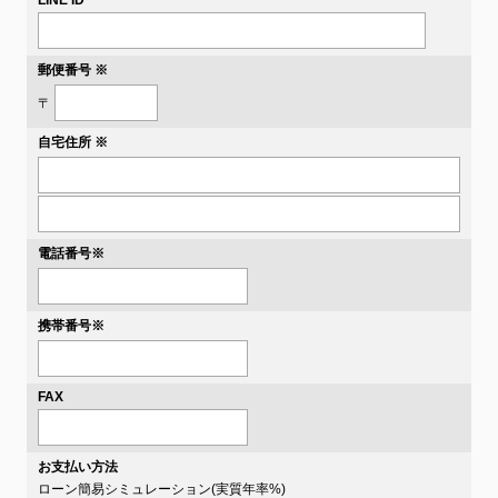
LINE ID
郵便番号 ※
〒
自宅住所 ※
電話番号
※
携帯番号
※
FAX
お支払い方法
ローン簡易シミュレーション(実質年率
%)