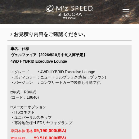
MENU
お見積り内容をご確認ください。
車名、仕様
ヴェルファイア【2026年10月中旬入庫予定】
4WD HYBRID Executive Lounge
・グレード ：4WD HYBRID Executive Lounge
・ボディカラー：ニュートラルブラック(内装：ブラウン)
・バージョン ：コンプリートカーで製作も可能です。
□年式：R8年式
(コード：18640)
□メーカーオプション
・ITSコネクト
・ユニバーサルステップ
・寒冷地仕様+LEDリヤフォグランプ
¥9,190,000
(税込)
車両本体価格
¥9,510,000
(税込)
支払総額