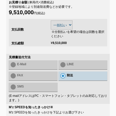
お見積り金額
(車両代+消費税込)
※登録地域により別途陸送費などが必要です。
9,510,000
円(税込)
支払回数
※分割払いを希望の場合は回数を選択
ください
¥
9,510,000
支払総額
見積書送付方法
E-Mail
LINE
FAX
郵送
SMS
(E-mailアドレスはPC・スマートフォン・タブレットのみ対応しており
ます。)
M'z SPEEDを知ったきっかけ
※
M'z SPEEDを知ったきっかけを下記よりお選び下さい